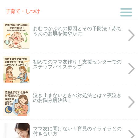
子育て・しつけ
おむつかぶれの原因とその予防法！赤ち
ゃんのお肌を健やかに
初めてのママ友作り！支援センターでの
ステップバイステップ
泣き止まないときの対処法とは？夜泣き
のお悩み解決法！
ママ友に聞けない！育児のイライラとの
付き合い方