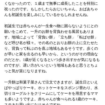
くなかったので、１歳まで無事に成長したことを特別に
祝ったのです。もしかしたらおじいちゃん、おばあちゃ
んも初誕生を楽しみにしているかもしれませんね。
初誕生では赤ちゃんが一生食べ物に困らないようにとの
願いをこめて、一升のお餅を背負わせる風習もありま
す。地域によって「背負い餅」「立ち餅」「転ばせ餅」
など呼び名が様々。その名のとおりお餅の上に立たせた
り、背負って転ぶのを喜ぶ地域もあるそうです。歩くの
が早いと家を出るのも早いから、というのがその理由な
のだとか。
1
歳が近くなるといつ歩き出すかが気になるも
のですが、遅い方がいいという地域もあると思うとちょ
っと気が楽になりますね。
一升餅は和菓子屋さんで注文できますが、誕生日といえ
ばやっぱりケーキ。ホットケーキをスポンジ替わり、水
切りヨーグルトをクリームにしてケーキを用意するママ
も多いようですよ。赤ちゃんが食べられる
1
歳のケーキ、
ステキな思い出になりそうですね。