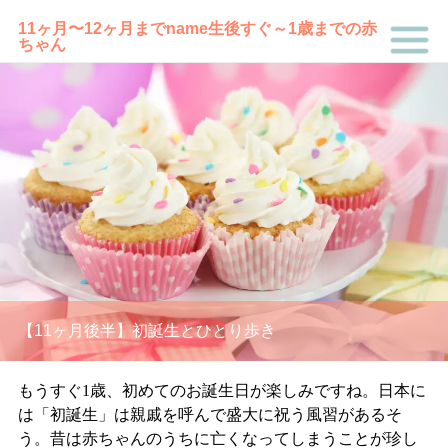
11ヶ月〜12ヶ月まで
name
生後すぐ～1歳までの赤
ちゃん
【11ヶ月後半】初誕生とひとり歩き
もうすぐ
1
歳、初めてのお誕生日が楽しみですね。日本に
は「初誕生」は親戚を呼んで盛大に祝う風習があるそ
う。昔は赤ちゃんのうちに亡くなってしまうことが珍し