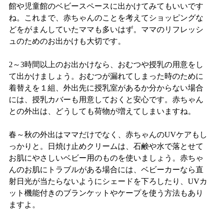
館や児童館のベビースペースに出かけてみてもいいです
ね。これまで、赤ちゃんのことを考えてショッピングな
どをがまんしていたママも多いはず。ママのリフレッシ
ュのためのお出かけも大切です。
2
～
3
時間以上のお出かけなら、おむつや授乳の用意をし
て出かけましょう。おむつが漏れてしまった時のために
着替えを１組、外出先に授乳室があるか分からない場合
には、授乳カバーも用意しておくと安心です。赤ちゃん
との外出は、どうしても荷物が増えてしまいますね。
春～秋の外出はママだけでなく、赤ちゃんの
UV
ケアもし
っかりと。日焼け止めクリームは、石鹸や水で落とせて
お肌にやさしいベビー用のものを使いましょう。赤ちゃ
んのお肌にトラブルがある場合には、ベビーカーなら直
射日光が当たらないようにシェードを下ろしたり、
UV
カ
ット機能付きのブランケットやケープを使う方法もあり
ますよ。