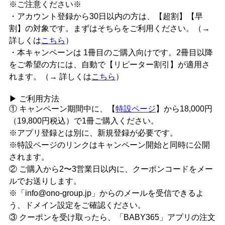
※ご注意ください※
・アカウント登録から30日以内の方は、【超割】【早
割】の対象です。まずはそちらをご利用ください。（→
詳しくは
こちら
）
・本キャンペーンは
1冊目のご購入向け
です。2冊目以降
をご希望の方には、自動で【リピーター割引】が適用さ
れます。（→ 詳しくは
こちら
）
▶ ご利用方法
① キャンペーン期間中に、
【
特設ページ
】
から18,000円
（19,800円税込）で1冊ご購入ください。
※アプリ登録とは別に、新規登録が必要です。
※特設ページのリンクはキャンペーン開始と同時に公開
されます。
② ご購入から2〜3営業日以内に、クーポンコードをメー
ルでお送りします。
※「
info@ono-group.jp
」からのメールを受信できるよ
う、ドメイン設定をご確認ください。
③ クーポンを受け取ったら、「BABY365」アプリの注文