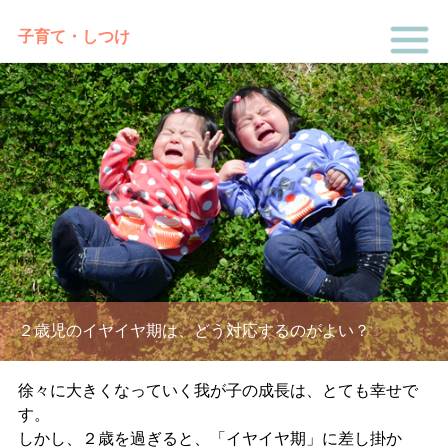
子育て・しつけ
２歳児のイヤイヤ期は、どう対応するのがよい？
徐々に大きくなっていく我が子の成長は、とても幸せで
す。
しかし、２歳を過ぎると、「イヤイヤ期」に差し掛か